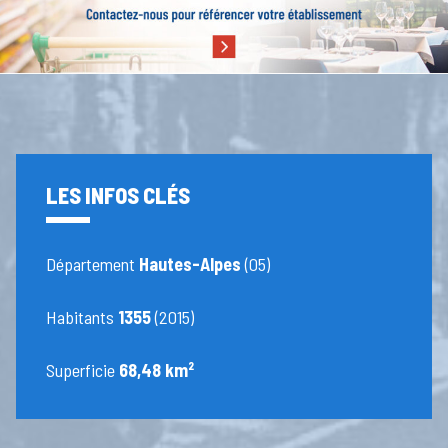
LES INFOS CLÉS
Département
Hautes-Alpes
(05)
Habitants
1355
(2015)
Superficie
68,48 km²