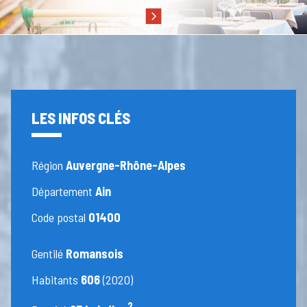
LES INFOS CLÉS
Région
Auvergne-Rhône-Alpes
Département
Ain
Code postal
01400
Gentilé
Romansois
Habitants
606
(2020)
2