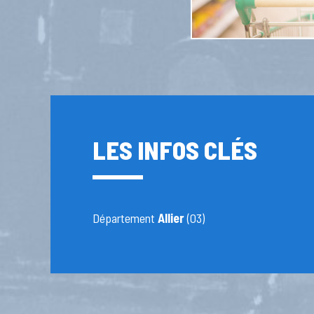
LES INFOS CLÉS
Département
Allier
(03)