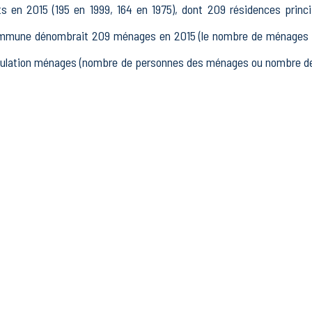
 en 2015 (195 en 1999, 164 en 1975), dont 209 résidences princ
ommune dénombrait 209 ménages en 2015 (le nombre de ménages es
population ménages (nombre de personnes des ménages ou nombre de
5 à 64 ans) de Saint-Étienne-de-Vicq était de 312 en 2015, dont 4
0 actifs en 2015, dont 230 actifs occupés et 20 chômeurs, 61 ina
tres inactifs.
mptait 30 établissements actifs totalisant 19 postes, dont 10 étab
nts actifs dans le secteur Industrie (0 postes), 4 établissements ac