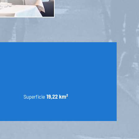
Superficie
19,22 km²