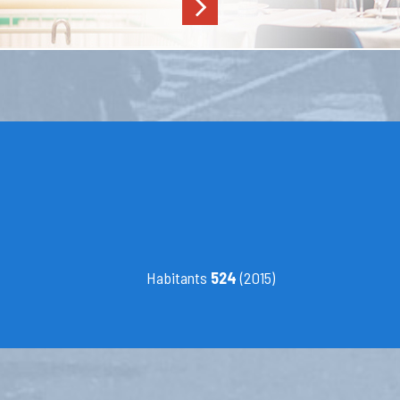
Habitants
524
(2015)