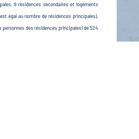
ipales, 9 résidences secondaires et logements
t égal au nombre de résidences principales),
 personnes des résidences principales) de 524
8 15-24 ans, 198 25-54 ans et 65 55-64 ans, 157
ctifs, 29 élèves, étudiants et stagiaires non
lissements actifs dans le secteur Agriculture,
tifs dans le secteur Construction (3 postes), 13