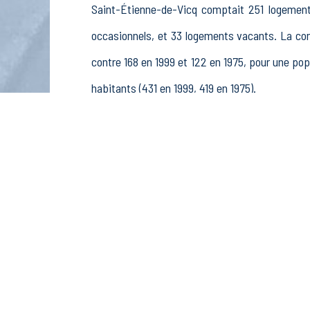
Saint-Étienne-de-Vicq comptait 251 logements
occasionnels, et 33 logements vacants. La c
contre 168 en 1999 et 122 en 1975, pour une 
habitants (431 en 1999, 419 en 1975).
La population active (nombre de personnes de 1
hommes et 155 femmes. La commune comptait 25
rémunérés, 22 retraités ou préretraités et 10 au
Économie
Au 31 décembre 2015, Saint-Étienne-de-Vicq co
sylviculture et pêche (8 postes), 0 établisseme