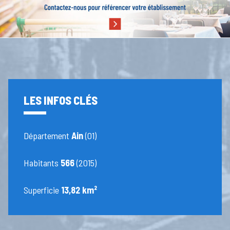
LES INFOS CLÉS
Département
Ain
(01)
Habitants
566
(2015)
Superficie
13,82 km²