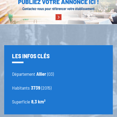
LES INFOS CLÉS
Département
Allier
(03)
Habitants
3739
(2015)
Superficie
8,3 km²