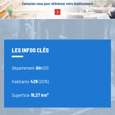
LES INFOS CLÉS
Département
Ain
(01)
Habitants
426
(2015)
Superficie
16,27 km²