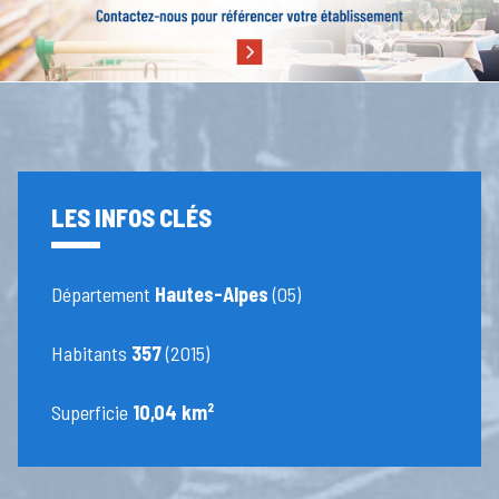
LES INFOS CLÉS
Département
Hautes-Alpes
(05)
Habitants
357
(2015)
Superficie
10,04 km²