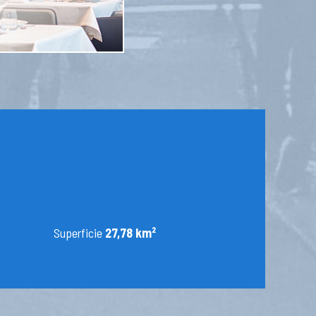
Superficie
27,78 km²