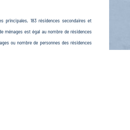
s principales, 183 résidences secondaires et
de ménages est égal au nombre de résidences
énages ou nombre de personnes des résidences
dont 104 15-24 ans, 478 25-54 ans et 173 55-64
meurs, 169 inactifs, 47 élèves, étudiants et