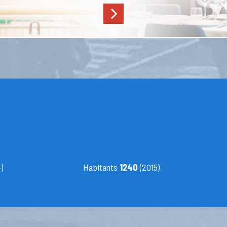
)
Habitants
1240
(2015)