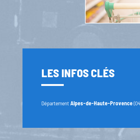
LES INFOS CLÉS
Département
Alpes-de-Haute-Provence
(04