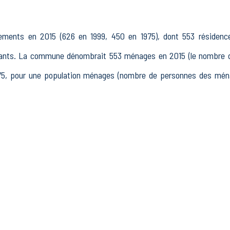
gements en 2015 (626 en 1999, 450 en 1975), dont 553 résidence
cants. La commune dénombrait 553 ménages en 2015 (le nombre 
1975, pour une population ménages (nombre de personnes des m
 en 1975).
15 à 64 ans) de Saint-Michel-l'Observatoire était de 756 en 2015, 
omptait 586 actifs en 2015, dont 512 actifs occupés et 75 chô
raités et 55 autres inactifs.