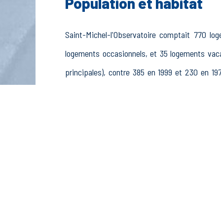
Population et habitat
Saint-Michel-l'Observatoire comptait 770 lo
logements occasionnels, et 35 logements va
principales), contre 385 en 1999 et 230 en 
principales) de 1239 habitants (899 en 1999, 617
La population active (nombre de personnes de 
ans, 371 hommes et 385 femmes. La commune c
stagiaires non rémunérés, 67 retraités ou préret
Économie