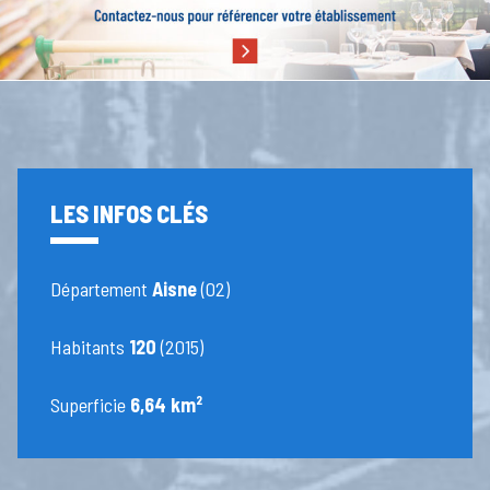
LES INFOS CLÉS
Département
Aisne
(02)
Habitants
120
(2015)
Superficie
6,64 km²