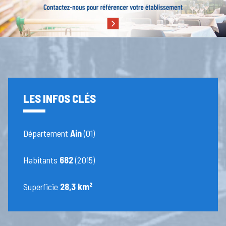
LES INFOS CLÉS
Département
Ain
(01)
Habitants
682
(2015)
Superficie
28,3 km²