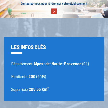
LES INFOS CLÉS
Département
Alpes-de-Haute-Provence
(04)
Habitants
200
(2015)
Superficie
205,55 km²