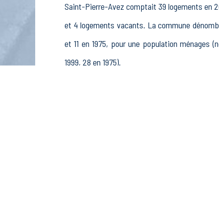
Saint-Pierre-Avez comptait 39 logements en 201
et 4 logements vacants. La commune dénombrai
et 11 en 1975, pour une population ménages 
1999, 28 en 1975).
La population active (nombre de personnes de 
9 femmes. La commune comptait 13 actifs en 201
ou préretraités et 4 autres inactifs.
Économie
Au 31 décembre 2015, Saint-Pierre-Avez comp
sylviculture et pêche (1 postes), 2 établisseme