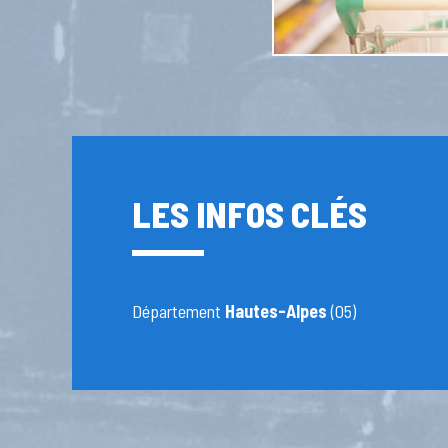
LES INFOS CLÉS
Département
Hautes-Alpes
(05)