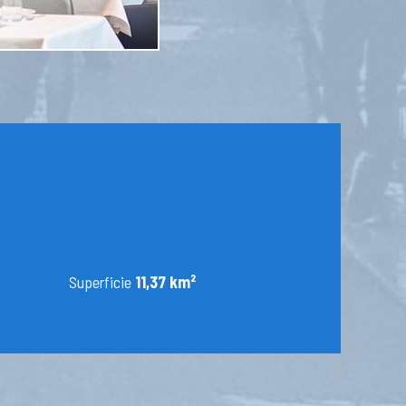
Superficie
11,37 km²