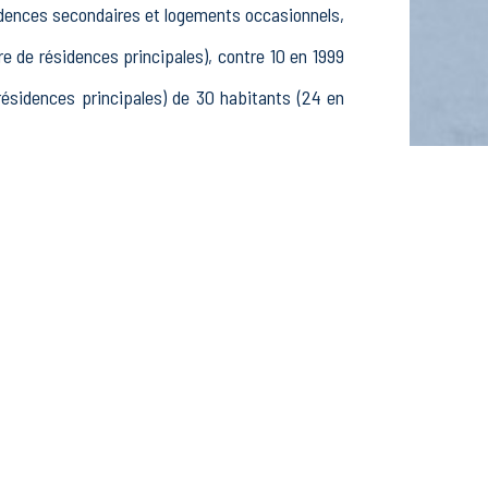
sidences secondaires et logements occasionnels,
de résidences principales), contre 10 en 1999
sidences principales) de 30 habitants (24 en
4 ans, 9 25-54 ans et 9 55-64 ans, 9 hommes et
diants et stagiaires non rémunérés, 1 retraités
ssements actifs dans le secteur Agriculture,
ctifs dans le secteur Construction (0 postes), 4