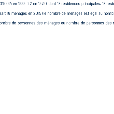
5 (34 en 1999, 22 en 1975), dont 18 résidences principales, 18 ré
t 18 ménages en 2015 (le nombre de ménages est égal au nombre 
(nombre de personnes des ménages ou nombre de personnes des ré
15 à 64 ans) de Saint-Pierre-Avez était de 19 en 2015, dont 0 15-2
5, dont 11 actifs occupés et 2 chômeurs, 5 inactifs, 0 élèves, étu
tait 8 établissements actifs totalisant 2 postes, dont 1 établi
nts actifs dans le secteur Industrie (0 postes), 0 établissements a