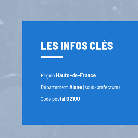
LES INFOS CLÉS
Région
Hauts-de-France
Département
Aisne
(sous-préfecture)
Code postal
02100