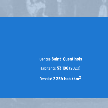
Gentilé
Saint-Quentinois
Habitants
53 100
(2020)
2
Densité
2 354 hab./km