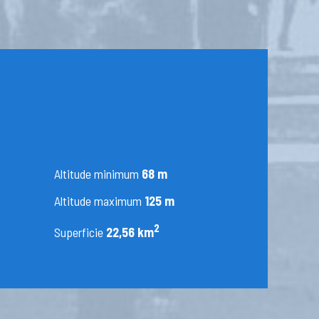
Altitude minimum
68 m
Altitude maximum
125 m
2
Superficie
22,56 km