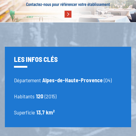
LES INFOS CLÉS
Département
Alpes-de-Haute-Provence
(04)
Habitants
120
(2015)
Superficie
13,7 km²