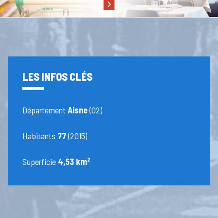
LES INFOS CLÉS
Département
Aisne
(02)
Habitants
77
(2015)
Superficie
4,53 km²