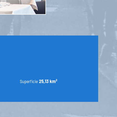
Superficie
25,13 km²