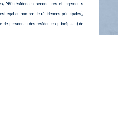
les, 760 résidences secondaires et logements
t égal au nombre de résidences principales),
 de personnes des résidences principales) de
5-24 ans, 362 25-54 ans et 114 55-64 ans, 279
actifs, 50 élèves, étudiants et stagiaires non
issements actifs dans le secteur Agriculture,
ements actifs dans le secteur Construction (10