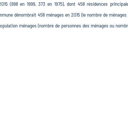
015 (998 en 1999, 373 en 1975), dont 458 résidences principa
ommune dénombrait 458 ménages en 2015 (le nombre de ménages es
 population ménages (nombre de personnes des ménages ou nombre
 15 à 64 ans) de Savines-le-Lac était de 564 en 2015, dont 87 1
 actifs en 2015, dont 401 actifs occupés et 51 chômeurs, 111 in
tres inactifs.
 178 établissements actifs totalisant 347 postes, dont 4 établ
ements actifs dans le secteur Industrie (49 postes), 13 établiss