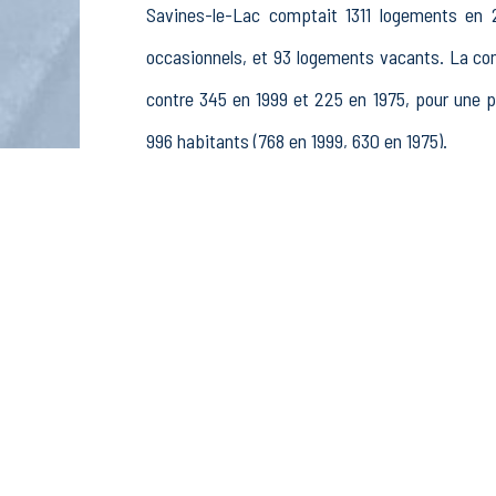
Savines-le-Lac comptait 1311 logements en 2
occasionnels, et 93 logements vacants. La c
contre 345 en 1999 et 225 en 1975, pour une
996 habitants (768 en 1999, 630 en 1975).
La population active (nombre de personnes de
hommes et 285 femmes. La commune comptait 452
rémunérés, 38 retraités ou préretraités et 23 au
Économie
Au 31 décembre 2015, Savines-le-Lac comptait
sylviculture et pêche (0 postes), 11 établiss