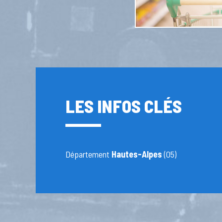
LES INFOS CLÉS
Département
Hautes-Alpes
(05)