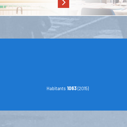
Habitants
1063
(2015)