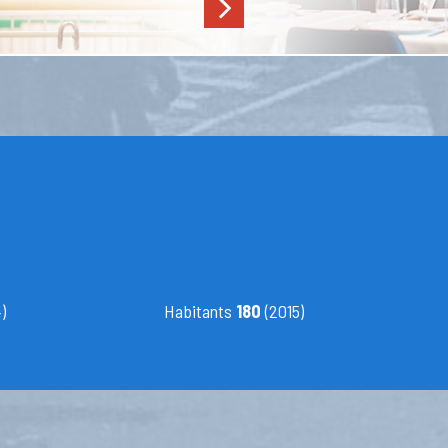
)
Habitants
180
(2015)