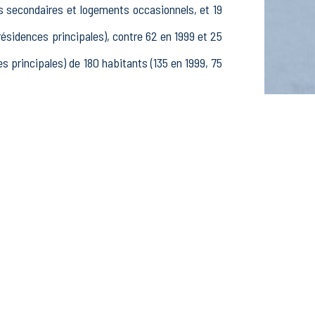
s secondaires et logements occasionnels, et 19
idences principales), contre 62 en 1999 et 25
principales) de 180 habitants (135 en 1999, 75
 79 25-54 ans et 15 55-64 ans, 60 hommes et 53
es, étudiants et stagiaires non rémunérés, 6
fs dans le secteur Agriculture, sylviculture et
ecteur Construction (0 postes), 1 établissements