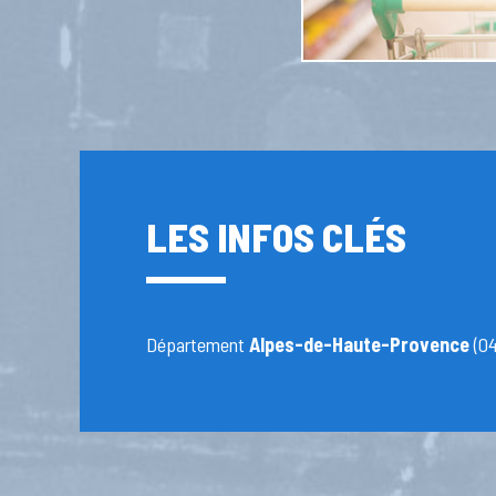
LES INFOS CLÉS
Département
Alpes-de-Haute-Provence
(04