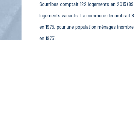
Sourribes comptait 122 logements en 2015 (89 
logements vacants. La commune dénombrait 89 
en 1975, pour une population ménages (nombre 
en 1975).
La population active (nombre de personnes de 
femmes. La commune comptait 88 actifs en 20
retraités ou préretraités et 11 autres inactifs.
Économie
Au 31 décembre 2015, Sourribes comptait 9 étab
pêche (1 postes), 1 établissements actifs dans 