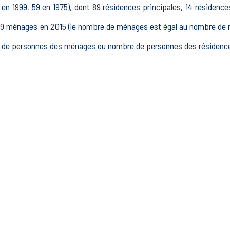
en 1999, 59 en 1975), dont 89 résidences principales, 14 résidence
ménages en 2015 (le nombre de ménages est égal au nombre de rés
de personnes des ménages ou nombre de personnes des résidences 
15 à 64 ans) de Sourribes était de 114 en 2015, dont 20 15-24 ans,
15, dont 80 actifs occupés et 8 chômeurs, 26 inactifs, 9 élèv
lissements actifs totalisant 3 postes, dont 4 établissements acti
le secteur Industrie (0 postes), 1 établissements actifs dans le s