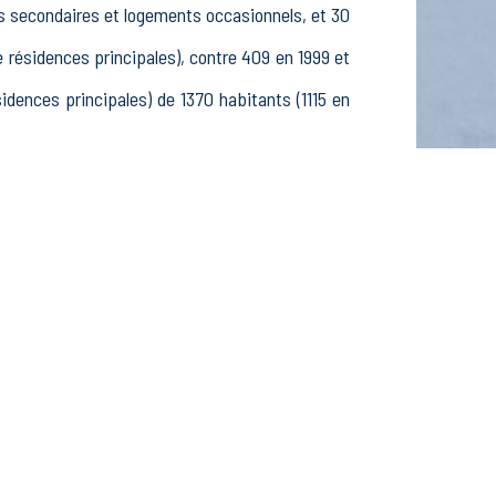
es secondaires et logements occasionnels, et 30
ésidences principales), contre 409 en 1999 et
ences principales) de 1370 habitants (1115 en
 575 25-54 ans et 195 55-64 ans, 468 hommes et
élèves, étudiants et stagiaires non rémunérés,
tifs dans le secteur Agriculture, sylviculture
s dans le secteur Construction (26 postes), 77