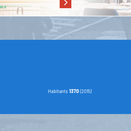
Habitants
1370
(2015)