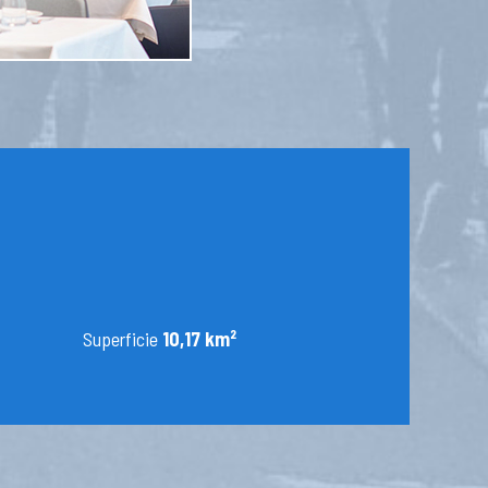
Superficie
10,17 km²