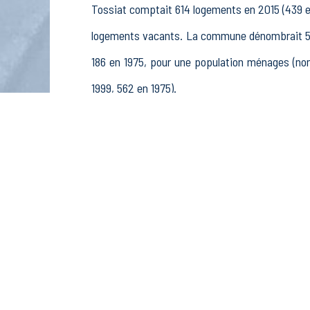
Tossiat comptait 614 logements en 2015 (439 en
logements vacants. La commune dénombrait 565
186 en 1975, pour une population ménages (no
1999, 562 en 1975).
La population active (nombre de personnes de 
442 femmes. La commune comptait 712 actifs en
85 retraités ou préretraités et 29 autres inactif
Économie
Au 31 décembre 2015, Tossiat comptait 133 éta
et pêche (1 postes), 14 établissements actifs