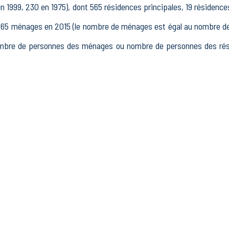
 1999, 230 en 1975), dont 565 résidences principales, 19 résidenc
 ménages en 2015 (le nombre de ménages est égal au nombre de r
mbre de personnes des ménages ou nombre de personnes des résid
15 à 64 ans) de Tossiat était de 910 en 2015, dont 139 15-24 ans,
 2015, dont 664 actifs occupés et 48 chômeurs, 197 inactifs, 83 
s.
blissements actifs totalisant 422 postes, dont 8 établissements ac
 dans le secteur Industrie (141 postes), 8 établissements actif