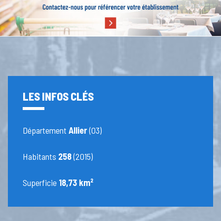
LES INFOS CLÉS
Département
Allier
(03)
Habitants
258
(2015)
Superficie
18,73 km²