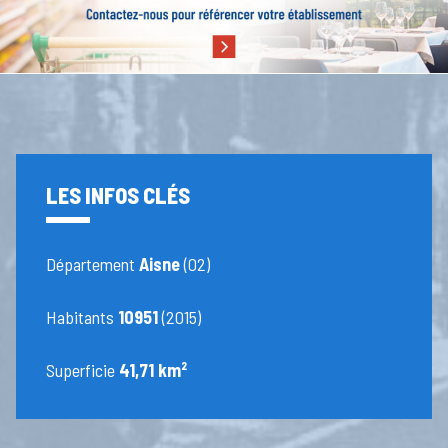
LES INFOS CLÉS
Département
Aisne
(02)
Habitants
10951
(2015)
Superficie
41,71 km²