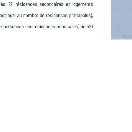
ales, 12 résidences secondaires et logements
t égal au nombre de résidences principales),
 personnes des résidences principales) de 521
15-24 ans, 195 25-54 ans et 71 55-64 ans, 159
ctifs, 25 élèves, étudiants et stagiaires non
issements actifs dans le secteur Agriculture,
 actifs dans le secteur Construction (9 postes),