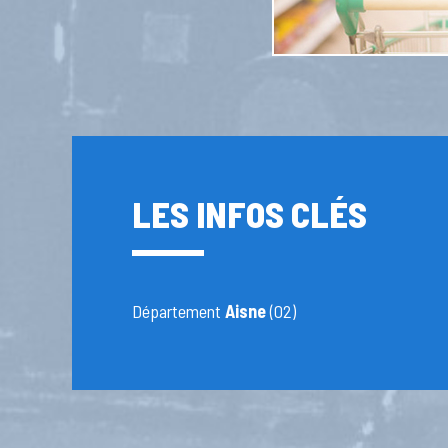
LES INFOS CLÉS
Département
Aisne
(02)