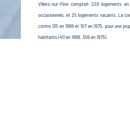
Villers-sur-Fère comptait 229 logements en 
occasionnels, et 25 logements vacants. La c
contre 135 en 1999 et 107 en 1975, pour une 
habitants (411 en 1999, 309 en 1975).
La population active (nombre de personnes de
hommes et 156 femmes. La commune comptait 23
rémunérés, 26 retraités ou préretraités et 26 au
Économie
Au 31 décembre 2015, Villers-sur-Fère compta
sylviculture et pêche (0 postes), 6 établisseme