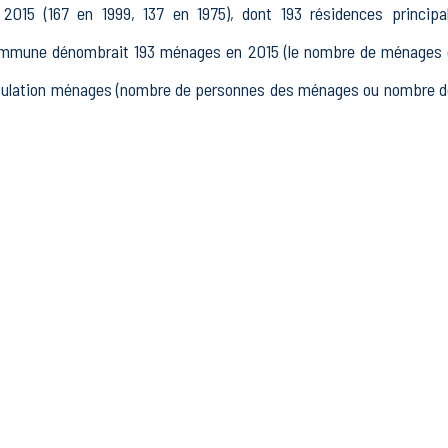
2015 (167 en 1999, 137 en 1975), dont 193 résidences princip
ommune dénombrait 193 ménages en 2015 (le nombre de ménages es
population ménages (nombre de personnes des ménages ou nombre de
 15 à 64 ans) de Villers-sur-Fère était de 315 en 2015, dont 49 
9 actifs en 2015, dont 219 actifs occupés et 20 chômeurs, 76 ina
tres inactifs.
it 36 établissements actifs totalisant 38 postes, dont 6 établ
nts actifs dans le secteur Industrie (15 postes), 4 établissements