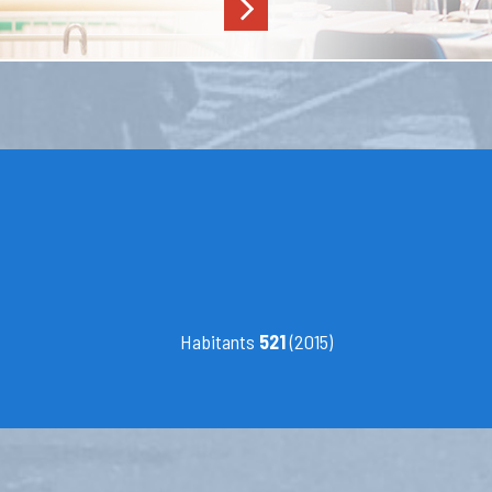
Habitants
521
(2015)