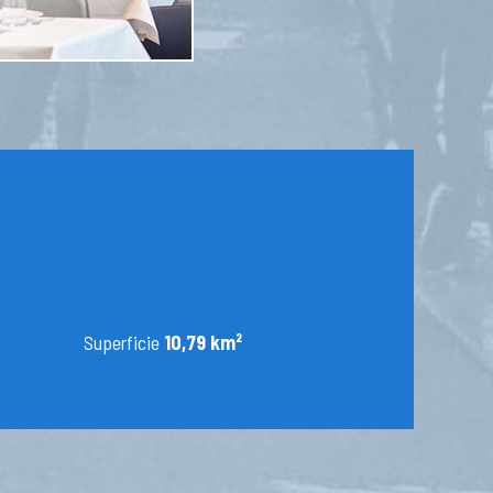
Superficie
10,79 km²