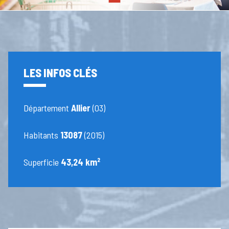
LES INFOS CLÉS
Département
Allier
(03)
Habitants
13087
(2015)
Superficie
43,24 km²